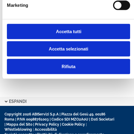
Marketing
CONFERMA PASSWORD *
Accetta tutti
Ho letto e accetto l’informativa sulla
Privacy Policy
Ho preso visione delle
Condizioni Generali
di
contratto disciplinanti il sito
Accetta selezionati
Rifiuta
ESPANDI
Copyright 2026 ABIServizi S.p.A | Piazza del Gesù 49, 00186
Roma | P.IVA 00988761003 | Codice SDI MZO2A0U |
Dati Societari
|
Mappa del Sito
|
Privacy Policy
|
Cookie Policy
|
Whistleblowing
|
Accessibilità