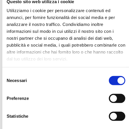
Questo sito web utilizza i cookie
Utilizziamo i cookie per personalizzare contenuti ed
annunci, per fornire funzionalità dei social media e per
DATA DI NASCITA *
analizzare il nostro traffico. Condividiamo inoltre
informazioni sul modo in cui utilizzi il nostro sito con i
nostri partner che si occupano di analisi dei dati web,
pubblicità e social media, i quali potrebbero combinarle con
altre informazioni che hai fornito loro o che hanno raccolto
dal tuo utilizzo dei loro servizi.
E-MAIL *
Selezione
AZIENDA
Necessari
del
consenso
Preferenze
FUNZIONE AZIENDALE
Statistiche
PASSWORD *