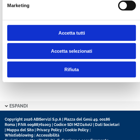
Marketing
CONFERMA PASSWORD *
Accetta tutti
Ho letto e accetto l’informativa sulla
Privacy Policy
Ho preso visione delle
Condizioni Generali
di
contratto disciplinanti il sito
Accetta selezionati
Rifiuta
ESPANDI
Copyright 2026 ABIServizi S.p.A | Piazza del Gesù 49, 00186
Roma | P.IVA 00988761003 | Codice SDI MZO2A0U |
Dati Societari
|
Mappa del Sito
|
Privacy Policy
|
Cookie Policy
|
Whistleblowing
|
Accessibilità