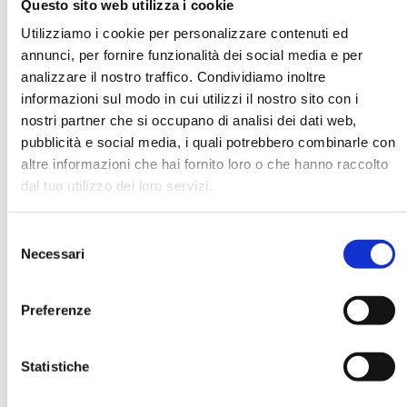
Questo sito web utilizza i cookie
Utilizziamo i cookie per personalizzare contenuti ed
annunci, per fornire funzionalità dei social media e per
DATA DI NASCITA *
analizzare il nostro traffico. Condividiamo inoltre
informazioni sul modo in cui utilizzi il nostro sito con i
nostri partner che si occupano di analisi dei dati web,
pubblicità e social media, i quali potrebbero combinarle con
altre informazioni che hai fornito loro o che hanno raccolto
dal tuo utilizzo dei loro servizi.
E-MAIL *
Selezione
AZIENDA
Necessari
del
consenso
Preferenze
FUNZIONE AZIENDALE
Statistiche
PASSWORD *