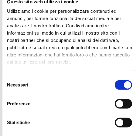
Questo sito web utilizza i cookie
Utilizziamo i cookie per personalizzare contenuti ed
annunci, per fornire funzionalità dei social media e per
DATA DI NASCITA *
analizzare il nostro traffico. Condividiamo inoltre
informazioni sul modo in cui utilizzi il nostro sito con i
nostri partner che si occupano di analisi dei dati web,
pubblicità e social media, i quali potrebbero combinarle con
altre informazioni che hai fornito loro o che hanno raccolto
dal tuo utilizzo dei loro servizi.
E-MAIL *
Selezione
AZIENDA
Necessari
del
consenso
Preferenze
FUNZIONE AZIENDALE
Statistiche
PASSWORD *