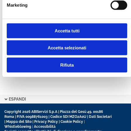
Marketing
CONFERMA PASSWORD *
Accetta tutti
Ho letto e accetto l’informativa sulla
Privacy Policy
Ho preso visione delle
Condizioni Generali
di
contratto disciplinanti il sito
Accetta selezionati
Rifiuta
ESPANDI
Copyright 2026 ABIServizi S.p.A | Piazza del Gesù 49, 00186
Roma | P.IVA 00988761003 | Codice SDI MZO2A0U |
Dati Societari
|
Mappa del Sito
|
Privacy Policy
|
Cookie Policy
|
Whistleblowing
|
Accessibilità