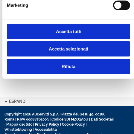
Marketing
CONFERMA PASSWORD *
Accetta tutti
Ho letto e accetto l’informativa sulla
Privacy Policy
Ho preso visione delle
Condizioni Generali
di
contratto disciplinanti il sito
Accetta selezionati
Rifiuta
ESPANDI
Copyright 2026 ABIServizi S.p.A | Piazza del Gesù 49, 00186
Roma | P.IVA 00988761003 | Codice SDI MZO2A0U |
Dati Societari
|
Mappa del Sito
|
Privacy Policy
|
Cookie Policy
|
Whistleblowing
|
Accessibilità