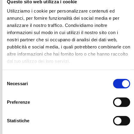
Questo sito web utilizza i cookie
Utilizziamo i cookie per personalizzare contenuti ed
annunci, per fornire funzionalità dei social media e per
DATA DI NASCITA *
analizzare il nostro traffico. Condividiamo inoltre
informazioni sul modo in cui utilizzi il nostro sito con i
nostri partner che si occupano di analisi dei dati web,
pubblicità e social media, i quali potrebbero combinarle con
altre informazioni che hai fornito loro o che hanno raccolto
dal tuo utilizzo dei loro servizi.
E-MAIL *
Selezione
AZIENDA
Necessari
del
consenso
Preferenze
FUNZIONE AZIENDALE
Statistiche
PASSWORD *