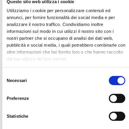
Questo sito web utilizza i cookie
Utilizziamo i cookie per personalizzare contenuti ed
annunci, per fornire funzionalità dei social media e per
DATA DI NASCITA *
analizzare il nostro traffico. Condividiamo inoltre
informazioni sul modo in cui utilizzi il nostro sito con i
nostri partner che si occupano di analisi dei dati web,
pubblicità e social media, i quali potrebbero combinarle con
altre informazioni che hai fornito loro o che hanno raccolto
dal tuo utilizzo dei loro servizi.
E-MAIL *
Selezione
AZIENDA
Necessari
del
consenso
Preferenze
FUNZIONE AZIENDALE
Statistiche
PASSWORD *