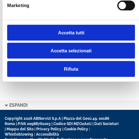
Marketing
CONFERMA PASSWORD *
Accetta tutti
Ho letto e accetto l’informativa sulla
Privacy Policy
Ho preso visione delle
Condizioni Generali
di
contratto disciplinanti il sito
Accetta selezionati
Rifiuta
ESPANDI
Copyright 2026 ABIServizi S.p.A | Piazza del Gesù 49, 00186
Roma | P.IVA 00988761003 | Codice SDI MZO2A0U |
Dati Societari
|
Mappa del Sito
|
Privacy Policy
|
Cookie Policy
|
Whistleblowing
|
Accessibilità