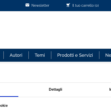
Newsletter
Il tuo carrello
(0)
Autori
Temi
Prodotti e Servizi
N
Cliente già registrato
Dettagli
re sempre aggiornato sullo
Email:
ookie
effettuati