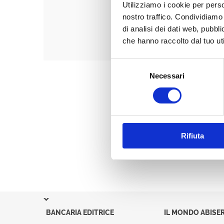
Utilizziamo i cookie per perso
nostro traffico. Condividiamo 
di analisi dei dati web, pubbl
che hanno raccolto dal tuo uti
Selezione
Necessari
del
consenso
Rifiuta
BANCARIA EDITRICE
IL MONDO ABISER