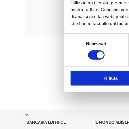
Utilizziamo i cookie per perso
nostro traffico. Condividiamo 
di analisi dei dati web, pubbl
che hanno raccolto dal tuo uti
Selezione
Necessari
del
consenso
Rifiuta
BANCARIA EDITRICE
IL MONDO ABISER