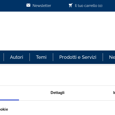
Newsletter
Il tuo carrello
(0)
Autori
Temi
Prodotti e Servizi
N
Cliente già registrato
Dettagli
re sempre aggiornato sullo
Email:
ookie
effettuati