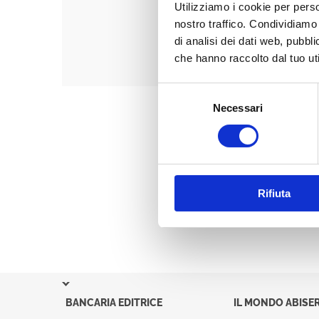
Utilizziamo i cookie per perso
nostro traffico. Condividiamo 
di analisi dei dati web, pubbl
che hanno raccolto dal tuo uti
Selezione
Necessari
del
consenso
Rifiuta
BANCARIA EDITRICE
IL MONDO ABISER