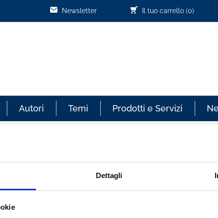
Newsletter
Il tuo carrello
(0)
Autori
Temi
Prodotti e Servizi
N
Cliente già registrato
Dettagli
re sempre aggiornato sullo
Email:
ookie
effettuati