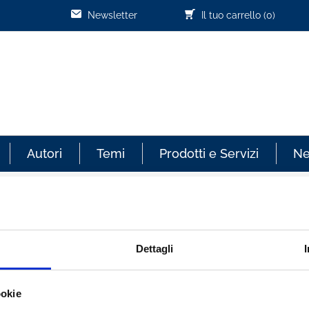
Newsletter
Il tuo carrello
(0)
Autori
Temi
Prodotti e Servizi
N
Cliente già registrato
Dettagli
re sempre aggiornato sullo
Email:
ookie
effettuati