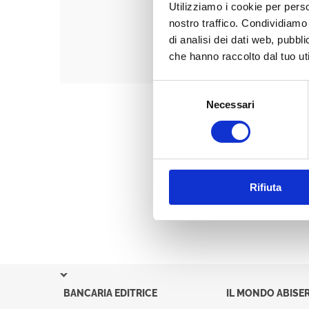
Utilizziamo i cookie per perso
nostro traffico. Condividiamo 
di analisi dei dati web, pubbl
che hanno raccolto dal tuo uti
Selezione
Necessari
del
consenso
Rifiuta
BANCARIA EDITRICE
IL MONDO ABISER