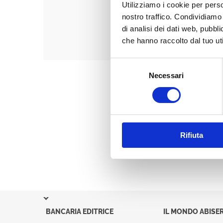
Utilizziamo i cookie per perso
nostro traffico. Condividiamo 
di analisi dei dati web, pubbl
che hanno raccolto dal tuo uti
Selezione
Necessari
del
consenso
Rifiuta
BANCARIA EDITRICE
IL MONDO ABISER