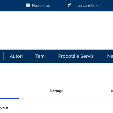
Newsletter
Il tuo carrello
(0)
Autori
Temi
Prodotti e Servizi
N
Cliente già registrato
Dettagli
re sempre aggiornato sullo
Email:
ookie
effettuati