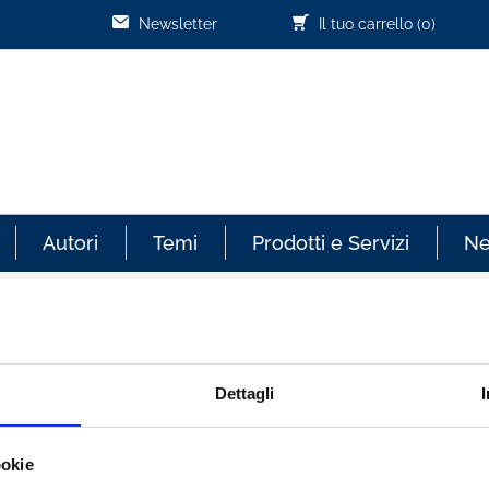
Newsletter
Il tuo carrello
(0)
Autori
Temi
Prodotti e Servizi
N
Cliente già registrato
Dettagli
re sempre aggiornato sullo
Email:
ookie
effettuati