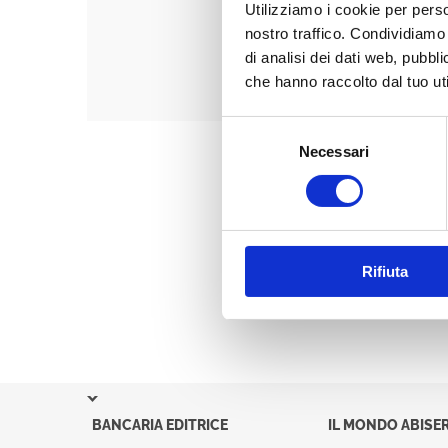
Utilizziamo i cookie per perso
nostro traffico. Condividiamo 
di analisi dei dati web, pubbl
che hanno raccolto dal tuo uti
Selezione
Necessari
del
consenso
Rifiuta
BANCARIA EDITRICE
IL MONDO ABISER