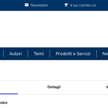
Newsletter
Il tuo carrello
(0)
Autori
Temi
Prodotti e Servizi
N
Cliente già registrato
Dettagli
re sempre aggiornato sullo
Email:
ookie
effettuati