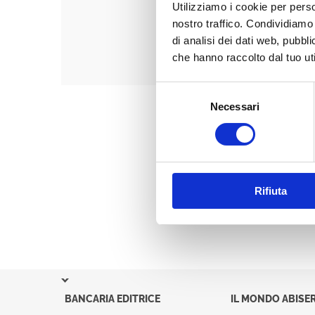
Utilizziamo i cookie per perso
nostro traffico. Condividiamo 
di analisi dei dati web, pubbl
che hanno raccolto dal tuo uti
Selezione
Necessari
del
consenso
Rifiuta
BANCARIA EDITRICE
IL MONDO ABISER