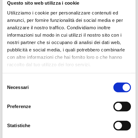
Questo sito web utilizza i cookie
Utilizziamo i cookie per personalizzare contenuti ed
annunci, per fornire funzionalità dei social media e per
analizzare il nostro traffico. Condividiamo inoltre
informazioni sul modo in cui utilizzi il nostro sito con i
Editore
nostri partner che si occupano di analisi dei dati web,
Bancaria Editrice
pubblicità e social media, i quali potrebbero combinarle
Anno
con altre informazioni che hai fornito loro o che hanno
raccolto dal tuo utilizzo dei loro servizi.
2025
Disponibilità
Selezione
Disponibile
Necessari
del
consenso
Prezzo Copertina
€ 18,00
Preferenze
IVA assolta dall'editore
Statistiche
Acquista