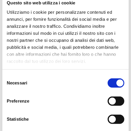
Questo sito web utilizza i cookie
Utilizziamo i cookie per personalizzare contenuti ed
annunci, per fornire funzionalità dei social media e per
analizzare il nostro traffico. Condividiamo inoltre
informazioni sul modo in cui utilizzi il nostro sito con i
Editore
nostri partner che si occupano di analisi dei dati web,
Bancaria Editrice
pubblicità e social media, i quali potrebbero combinarle
Anno
con altre informazioni che hai fornito loro o che hanno
raccolto dal tuo utilizzo dei loro servizi.
2026
Disponibilità
Selezione
Disponibile
Necessari
del
consenso
Prezzo Copertina
€ 18,00
Preferenze
IVA assolta dall'editore
Statistiche
Acquista